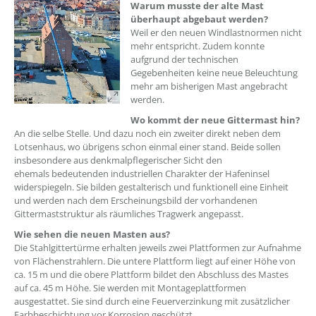
??? absaetzeOben[1]/titel ???
Warum musste der alte Mast
überhaupt abgebaut werden?
Weil er den neuen Windlastnormen nicht
mehr entspricht. Zudem konnte
aufgrund der technischen
Gegebenheiten keine neue Beleuchtung
mehr am bisherigen Mast angebracht
werden.
Wo kommt der neue Gittermast hin?
An die selbe Stelle. Und dazu noch ein zweiter direkt neben dem
Lotsenhaus, wo übrigens schon einmal einer stand. Beide sollen
insbesondere aus denkmalpflegerischer Sicht den
ehemals bedeutenden industriellen Charakter der Hafeninsel
widerspiegeln. Sie bilden gestalterisch und funktionell eine Einheit
und werden nach dem Erscheinungsbild der vorhandenen
Gittermaststruktur als räumliches Tragwerk angepasst.
Wie sehen die neuen Masten aus?
Die Stahlgittertürme erhalten jeweils zwei Plattformen zur Aufnahme
von Flächenstrahlern. Die untere Plattform liegt auf einer Höhe von
ca. 15 m und die obere Plattform bildet den Abschluss des Mastes
auf ca. 45 m Höhe. Sie werden mit Montageplattformen
ausgestattet. Sie sind durch eine Feuerverzinkung mit zusätzlicher
Farbbeschichtung vor Korrosion geschützt.