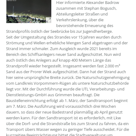
??? absaetzeOben[1]/titel ???
Hier informierte Alexander Badrow
zusammen mit Stephan Bogusch,
Abteilungsleiter Straßen und
Verkehrslenkung, über die
bevorstehende Erneuerung des
Strandprofils östlich der Seebrücke bis zur Jugendherberge.
Seit der Umgestaltung des Strandes vor 15 Jahren wurden durch
Strömung und Wellen erhebliche Mengen Sand abgetragen und der
Strand immer schmaler. Zum Ausgleich wurde 2021 bereits im
Bereich des Schiffsanlegers neuer Sand aufgeschüttet. Nun wird
auch östlich des Anlegers auf knapp 400 Metern Länge das
Strandprofil wieder hergestellt. Insgesamt werden fast 2.000 m³
Sand aus der Prorer Wiek aufgeschüttet. Dann hat der Strand auch
hier seine ursprüngliche Breite zurück. Die Naturschutzgenehmigung
vom Landkreis Vorpommern-Rügen als untere Naturschutzbehörde
liegt vor. Mit der Durchführung wurde die UTL Verarbeitungs- und
Dienstleistungs-GmbH aus Grimmen beauftragt. Die
Baustelleneinrichtung erfolgt ab 1. März, der Sandtransport beginnt
am 7. März. Die Ausführung wird voraussichtlich drei Wochen
dauern, so dass der neue Badestrand planmäßig ab April genutzt
werden kann. Für den Sandtransport ist es erforderlich, mit Lkw
über die Dorf- und die Strandstraße bis zum Strand zu fahren, da ein
Transport übers Wasser wegen zu geringer Tiefe ausscheidet. Für die
kurzzeitige Beeinträchtigung bittet die Stadtverwaltung um