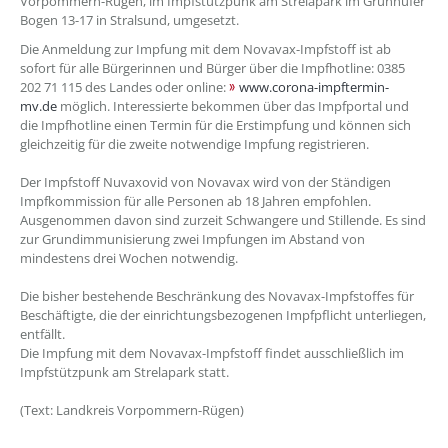
Vorpommern-Rügen, im Impfstützpunk am Strelapark im Grünhufer
Bogen 13-17 in Stralsund, umgesetzt.
Die Anmeldung zur Impfung mit dem Novavax-Impfstoff ist ab
sofort für alle Bürgerinnen und Bürger über die Impfhotline: 0385
202 71 115 des Landes oder online:
www.corona-impftermin-
mv.de
möglich. Interessierte bekommen über das Impfportal und
die Impfhotline einen Termin für die Erstimpfung und können sich
gleichzeitig für die zweite notwendige Impfung registrieren.
Der Impfstoff Nuvaxovid von Novavax wird von der Ständigen
Impfkommission für alle Personen ab 18 Jahren empfohlen.
Ausgenommen davon sind zurzeit Schwangere und Stillende. Es sind
zur Grundimmunisierung zwei Impfungen im Abstand von
mindestens drei Wochen notwendig.
Die bisher bestehende Beschränkung des Novavax-Impfstoffes für
Beschäftigte, die der einrichtungsbezogenen Impfpflicht unterliegen,
entfällt.
Die Impfung mit dem Novavax-Impfstoff findet ausschließlich im
Impfstützpunk am Strelapark statt.
(Text: Landkreis Vorpommern-Rügen)