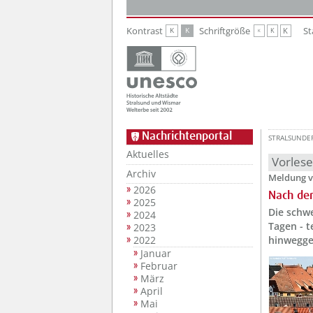
Zur Hauptnavigation
Zum Inhalt
Kontrast
Schriftgröße
St
K
K
K
K
K
Nachrichtenportal
STRALSUNDE
Aktuelles
Vorles
Archiv
Meldung v
2026
Nach de
2025
Die schwe
2024
Tagen - t
2023
2022
hinwegge
Januar
Februar
März
April
Mai