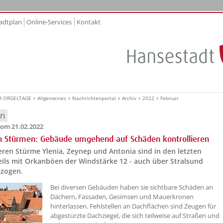
adtplan
Online-Services
Kontakt
R ORGELTAGE
Allgemeines
Nachrichtenportal
Archiv
2022
Februar
en
om 21.02.2022
n Stürmen: Gebäude umgehend auf Schäden kontrollieren
ren Stürme Ylenia, Zeynep und Antonia sind in den letzten
eils mit Orkanböen der Windstärke 12 - auch über Stralsund
zogen.
??? absaetzeOben[1]/titel ???
Bei diversen Gebäuden haben sie sichtbare Schäden an
Dächern, Fassaden, Gesimsen und Mauerkronen
hinterlassen. Fehlstellen an Dachflächen sind Zeugen für
abgestürzte Dachziegel, die sich teilweise auf Straßen und