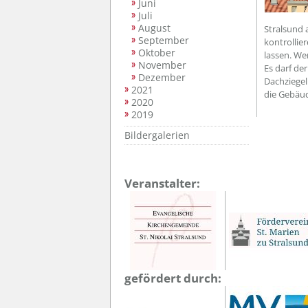
Juni
Juli
August
Stralsund 
September
kontrollie
Oktober
lassen. Wer
November
Es darf der
Dezember
Dachziegel 
2021
die Gebäud
2020
2019
Bildergalerien
Veranstalter:
gefördert durch: