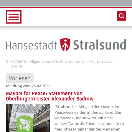
Zur Hauptnavigation
Zum Inhalt
STARTSEITE
Allgemeines
Nachrichtenportal
Archiv
2022
Februar
Vorlesen
Meldung vom 25.02.2022
Mayors for Peace: Statement von
Oberbürgermeister Alexander Badrow
??? absaetzeOben[1]/titel ???
"Stralsund ist Mitglied der Mayors for
Peace-Gemeinden in Deutschland. Das
weltweite Bündnis wirbt mit einer
weißen Taube als Friedenssymbol für ein
friedliches Miteinander der Menschen