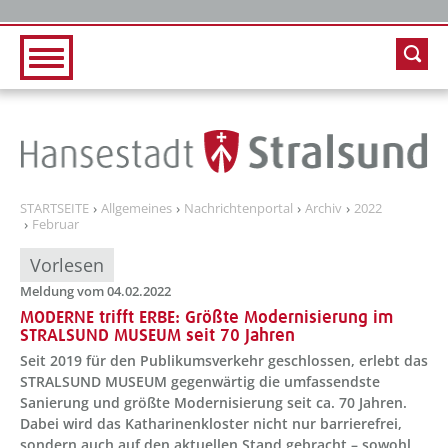
Zur Hauptnavigation
Zum Inhalt
STARTSEITE
Allgemeines
Nachrichtenportal
Archiv
2022
Februar
Vorlesen
Meldung vom 04.02.2022
MODERNE trifft ERBE: Größte Modernisierung im
STRALSUND MUSEUM seit 70 Jahren
Seit 2019 für den Publikumsverkehr geschlossen, erlebt das
STRALSUND MUSEUM gegenwärtig die umfassendste
Sanierung und größte Modernisierung seit ca. 70 Jahren.
Dabei wird das Katharinenkloster nicht nur barrierefrei,
sondern auch auf den aktuellen Stand gebracht – sowohl