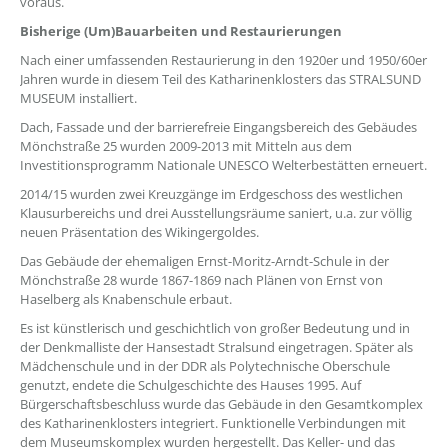
voraus.
Bisherige (Um)Bauarbeiten und Restaurierungen
Nach einer umfassenden Restaurierung in den 1920er und 1950/60er
Jahren wurde in diesem Teil des Katharinenklosters das STRALSUND
MUSEUM installiert.
Dach, Fassade und der barrierefreie Eingangsbereich des Gebäudes
Mönchstraße 25 wurden 2009-2013 mit Mitteln aus dem
Investitionsprogramm Nationale UNESCO Welterbestätten erneuert.
2014/15 wurden zwei Kreuzgänge im Erdgeschoss des westlichen
Klausurbereichs und drei Ausstellungsräume saniert, u.a. zur völlig
neuen Präsentation des Wikingergoldes.
Das Gebäude der ehemaligen Ernst-Moritz-Arndt-Schule in der
Mönchstraße 28 wurde 1867-1869 nach Plänen von Ernst von
Haselberg als Knabenschule erbaut.
Es ist künstlerisch und geschichtlich von großer Bedeutung und in
der Denkmalliste der Hansestadt Stralsund eingetragen. Später als
Mädchenschule und in der DDR als Polytechnische Oberschule
genutzt, endete die Schulgeschichte des Hauses 1995. Auf
Bürgerschaftsbeschluss wurde das Gebäude in den Gesamtkomplex
des Katharinenklosters integriert. Funktionelle Verbindungen mit
dem Museumskomplex wurden hergestellt. Das Keller- und das