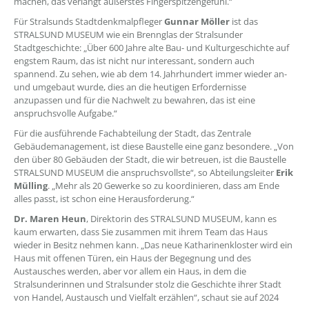
machen, das verlangt äußerstes Fingerspitzengefühl.“
Für Stralsunds Stadtdenkmalpfleger
Gunnar Möller
ist das
STRALSUND MUSEUM wie ein Brennglas der Stralsunder
Stadtgeschichte: „Über 600 Jahre alte Bau- und Kulturgeschichte auf
engstem Raum, das ist nicht nur interessant, sondern auch
spannend. Zu sehen, wie ab dem 14. Jahrhundert immer wieder an-
und umgebaut wurde, dies an die heutigen Erfordernisse
anzupassen und für die Nachwelt zu bewahren, das ist eine
anspruchsvolle Aufgabe.“
Für die ausführende Fachabteilung der Stadt, das Zentrale
Gebäudemanagement, ist diese Baustelle eine ganz besondere. „Von
den über 80 Gebäuden der Stadt, die wir betreuen, ist die Baustelle
STRALSUND MUSEUM die anspruchsvollste“, so Abteilungsleiter
Erik
Mülling
. „Mehr als 20 Gewerke so zu koordinieren, dass am Ende
alles passt, ist schon eine Herausforderung.“
Dr. Maren Heun
, Direktorin des STRALSUND MUSEUM, kann es
kaum erwarten, dass Sie zusammen mit ihrem Team das Haus
wieder in Besitz nehmen kann. „Das neue Katharinenkloster wird ein
Haus mit offenen Türen, ein Haus der Begegnung und des
Austausches werden, aber vor allem ein Haus, in dem die
Stralsunderinnen und Stralsunder stolz die Geschichte ihrer Stadt
von Handel, Austausch und Vielfalt erzählen“, schaut sie auf 2024