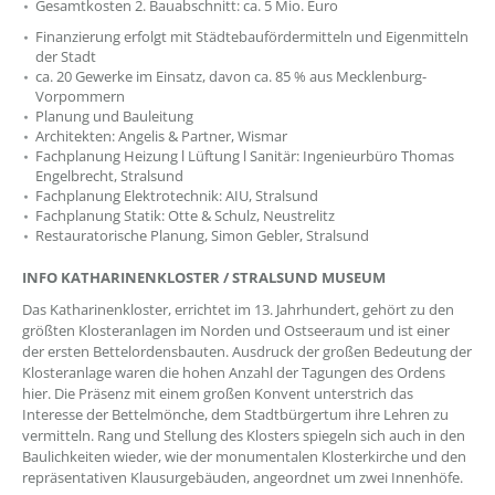
Gesamtkosten 2. Bauabschnitt: ca. 5 Mio. Euro
Finanzierung erfolgt mit Städtebaufördermitteln und Eigenmitteln
der Stadt
ca. 20 Gewerke im Einsatz, davon ca. 85 % aus Mecklenburg-
Vorpommern
Planung und Bauleitung
Architekten: Angelis & Partner, Wismar
Fachplanung Heizung l Lüftung l Sanitär: Ingenieurbüro Thomas
Engelbrecht, Stralsund
Fachplanung Elektrotechnik: AIU, Stralsund
Fachplanung Statik: Otte & Schulz, Neustrelitz
Restauratorische Planung, Simon Gebler, Stralsund
INFO KATHARINENKLOSTER / STRALSUND MUSEUM
Das Katharinenkloster, errichtet im 13. Jahrhundert, gehört zu den
größten Klosteranlagen im Norden und Ostseeraum und ist einer
der ersten Bettelordensbauten. Ausdruck der großen Bedeutung der
Klosteranlage waren die hohen Anzahl der Tagungen des Ordens
hier. Die Präsenz mit einem großen Konvent unterstrich das
Interesse der Bettelmönche, dem Stadtbürgertum ihre Lehren zu
vermitteln. Rang und Stellung des Klosters spiegeln sich auch in den
Baulichkeiten wieder, wie der monumentalen Klosterkirche und den
repräsentativen Klausurgebäuden, angeordnet um zwei Innenhöfe.