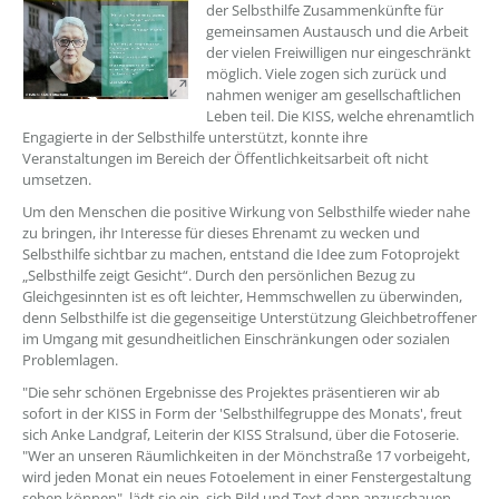
der Selbsthilfe Zusammenkünfte für
gemeinsamen Austausch und die Arbeit
der vielen Freiwilligen nur eingeschränkt
möglich. Viele zogen sich zurück und
nahmen weniger am gesellschaftlichen
Leben teil. Die KISS, welche ehrenamtlich
Engagierte in der Selbsthilfe unterstützt, konnte ihre
Veranstaltungen im Bereich der Öffentlichkeitsarbeit oft nicht
umsetzen.
Um den Menschen die positive Wirkung von Selbsthilfe wieder nahe
zu bringen, ihr Interesse für dieses Ehrenamt zu wecken und
Selbsthilfe sichtbar zu machen, entstand die Idee zum Fotoprojekt
„Selbsthilfe zeigt Gesicht“. Durch den persönlichen Bezug zu
Gleichgesinnten ist es oft leichter, Hemmschwellen zu überwinden,
denn Selbsthilfe ist die gegenseitige Unterstützung Gleichbetroffener
im Umgang mit gesundheitlichen Einschränkungen oder sozialen
Problemlagen.
"Die sehr schönen Ergebnisse des Projektes präsentieren wir ab
sofort in der KISS in Form der 'Selbsthilfegruppe des Monats', freut
sich Anke Landgraf, Leiterin der KISS Stralsund, über die Fotoserie.
"Wer an unseren Räumlichkeiten in der Mönchstraße 17 vorbeigeht,
wird jeden Monat ein neues Fotoelement in einer Fenstergestaltung
sehen können", lädt sie ein, sich Bild und Text dann anzuschauen.