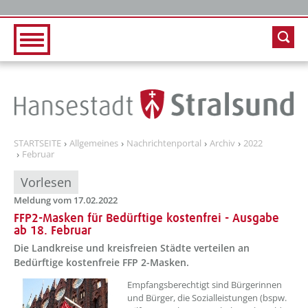
Zur Hauptnavigation
Zum Inhalt
STARTSEITE
Allgemeines
Nachrichtenportal
Archiv
2022
Februar
Vorlesen
Meldung vom 17.02.2022
FFP2-Masken für Bedürftige kostenfrei - Ausgabe
ab 18. Februar
Die Landkreise und kreisfreien Städte verteilen an
Bedürftige kostenfreie FFP 2-Masken.
??? absaetzeOben[1]/titel ???
Empfangsberechtigt sind Bürgerinnen
und Bürger, die Sozialleistungen (bspw.