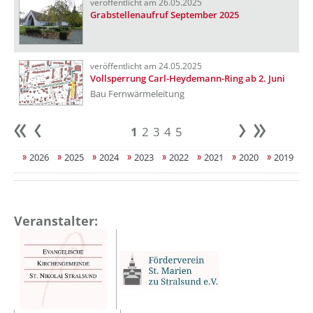
veröffentlicht am 26.05.2025
Grabstellenaufruf September 2025
veröffentlicht am 24.05.2025
Vollsperrung Carl-Heydemann-Ring ab 2. Juni
Bau Fernwärmeleitung
1
2
3
4
5
Anfang
zurück
weiter
Ende
2026
2025
2024
2023
2022
2021
2020
2019
Veranstalter: