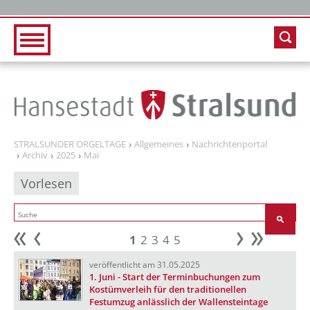
Zur Hauptnavigation
Zum Inhalt
STRALSUNDER ORGELTAGE
Allgemeines
Nachrichtenportal
Archiv
2025
Mai
Vorlesen
1
2
3
4
5
Anfang
zurück
weiter
Ende
veröffentlicht am 31.05.2025
1. Juni - Start der Terminbuchungen zum
Kostümverleih für den traditionellen
Festumzug anlässlich der Wallensteintage