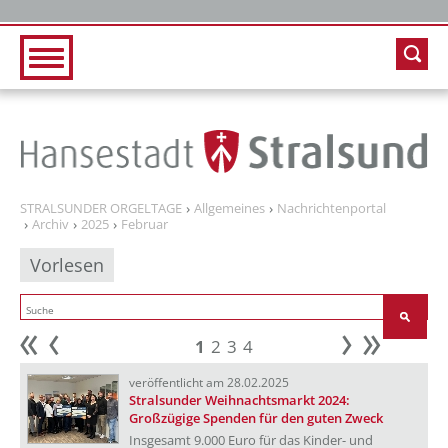
Zur Hauptnavigation
Zum Inhalt
STRALSUNDER ORGELTAGE
Allgemeines
Nachrichtenportal
Archiv
2025
Februar
Vorlesen
1
2
3
4
Anfang
zurück
weiter
Ende
veröffentlicht am 28.02.2025
Stralsunder Weihnachtsmarkt 2024:
Großzügige Spenden für den guten Zweck
Insgesamt 9.000 Euro für das Kinder- und