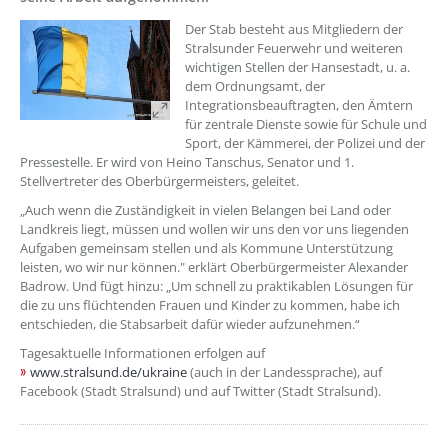
??? absaetzeOben[1]/titel ???
Der Stab besteht aus Mitgliedern der
Stralsunder Feuerwehr und weiteren
wichtigen Stellen der Hansestadt, u. a.
dem Ordnungsamt, der
Integrationsbeauftragten, den Ämtern
für zentrale Dienste sowie für Schule und
Sport, der Kämmerei, der Polizei und der
Pressestelle. Er wird von Heino Tanschus, Senator und 1.
Stellvertreter des Oberbürgermeisters, geleitet.
„Auch wenn die Zuständigkeit in vielen Belangen bei Land oder
Landkreis liegt, müssen und wollen wir uns den vor uns liegenden
Aufgaben gemeinsam stellen und als Kommune Unterstützung
leisten, wo wir nur können." erklärt Oberbürgermeister Alexander
Badrow. Und fügt hinzu: „Um schnell zu praktikablen Lösungen für
die zu uns flüchtenden Frauen und Kinder zu kommen, habe ich
entschieden, die Stabsarbeit dafür wieder aufzunehmen.“
Tagesaktuelle Informationen erfolgen auf
www.stralsund.de/ukraine
(auch in der Landessprache), auf
Facebook (Stadt Stralsund) und auf Twitter (Stadt Stralsund).