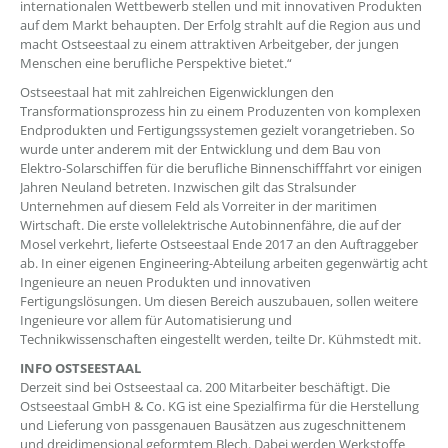
internationalen Wettbewerb stellen und mit innovativen Produkten
auf dem Markt behaupten. Der Erfolg strahlt auf die Region aus und
macht Ostseestaal zu einem attraktiven Arbeitgeber, der jungen
Menschen eine berufliche Perspektive bietet.“
Ostseestaal hat mit zahlreichen Eigenwicklungen den
Transformationsprozess hin zu einem Produzenten von komplexen
Endprodukten und Fertigungssystemen gezielt vorangetrieben. So
wurde unter anderem mit der Entwicklung und dem Bau von
Elektro-Solarschiffen für die berufliche Binnenschifffahrt vor einigen
Jahren Neuland betreten. Inzwischen gilt das Stralsunder
Unternehmen auf diesem Feld als Vorreiter in der maritimen
Wirtschaft. Die erste vollelektrische Autobinnenfähre, die auf der
Mosel verkehrt, lieferte Ostseestaal Ende 2017 an den Auftraggeber
ab. In einer eigenen Engineering-Abteilung arbeiten gegenwärtig acht
Ingenieure an neuen Produkten und innovativen
Fertigungslösungen. Um diesen Bereich auszubauen, sollen weitere
Ingenieure vor allem für Automatisierung und
Technikwissenschaften eingestellt werden, teilte Dr. Kühmstedt mit.
INFO OSTSEESTAAL
Derzeit sind bei Ostseestaal ca. 200 Mitarbeiter beschäftigt. Die
Ostseestaal GmbH & Co. KG ist eine Spezialfirma für die Herstellung
und Lieferung von passgenauen Bausätzen aus zugeschnittenem
und dreidimensional geformtem Blech. Dabei werden Werkstoffe