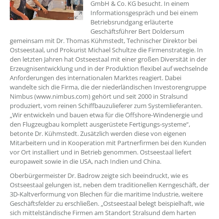
GmbH & Co. KG besucht. In einem
Informationsgespräch und bei einem
Betriebsrundgang erläuterte
Geschäftsführer Bert Doldersum
gemeinsam mit Dr. Thomas Kühmstedt, Technischer Direktor bei
Ostseestaal, und Prokurist Michael Schultze die Firmenstrategie. In
den letzten Jahren hat Ostseestaal mit einer großen Diversität in der
Erzeugnisentwicklung und in der Produktion flexibel auf wechselnde
Anforderungen des internationalen Marktes reagiert. Dabei
wandelte sich die Firma, die der niederländischen Investorengruppe
Nimbus (www.nimbus.com) gehört und seit 2000 in Stralsund
produziert, vom reinen Schiffbauzulieferer zum Systemlieferanten.
„Wir entwickeln und bauen etwa für die Offshore-Windenergie und
den Flugzeugbau komplett ausgerüstete Fertigungs-systeme“,
betonte Dr. Kühmstedt. Zusätzlich werden diese von eigenen
Mitarbeitern und in Kooperation mit Partnerfirmen bei den Kunden
vor Ort installiert und in Betrieb genommen. Ostseestaal liefert
europaweit sowie in die USA, nach Indien und China.
Oberbürgermeister Dr. Badrow zeigte sich beeindruckt, wie es
Ostseestaal gelungen ist, neben dem traditionellen Kerngeschäft, der
3D-Kaltverformung von Blechen für die maritime Industrie, weitere
Geschäftsfelder zu erschließen. „Ostseestaal belegt beispielhaft, wie
sich mittelständische Firmen am Standort Stralsund dem harten