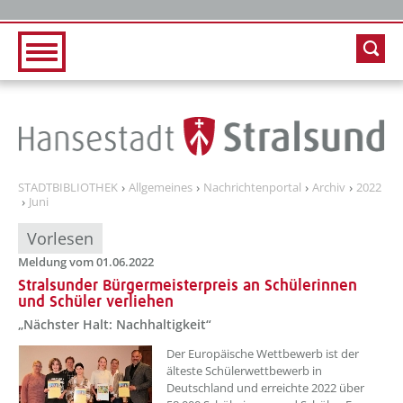
Zur Hauptnavigation
Zum Inhalt
STADTBIBLIOTHEK
Allgemeines
Nachrichtenportal
Archiv
2022
Juni
Vorlesen
Meldung vom 01.06.2022
Stralsunder Bürgermeisterpreis an Schülerinnen
und Schüler verliehen
„Nächster Halt: Nachhaltigkeit“
??? absaetzeOben[1]/titel ???
Der Europäische Wettbewerb ist der
älteste Schülerwettbewerb in
Deutschland und erreichte 2022 über