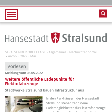
Zur Hauptnavigation
Zum Inhalt
STRALSUNDER ORGELTAGE
Allgemeines
Nachrichtenportal
Archiv
2022
Mai
Vorlesen
Meldung vom 08.05.2022
Weitere öffentliche Ladepunkte für
Elektrofahrzeuge
Stadtwerke Stralsund bauen Infrastruktur aus
??? absaetzeOben[1]/titel ???
In den Parkhäusern der Hansestadt
Stralsund stehen zehn neue
Lademöglichkeiten für Elektrofahrzeuge