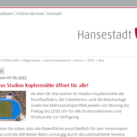
adtplan
Online-Services
Kontakt
R ORGELTAGE
Allgemeines
Nachrichtenportal
Archiv
2022
Mai
en
om 07.05.2022
Das Stadion Kupfermühle öffnet für alle!
??? absaetzeOben[1]/titel ???
Ab dem 09. Mai stehen im Stadion Kupfermühle die
Rundlaufbahn, die Calisthenics- und die Beachanlage
sowie das Mehrzwecksportfeld jeweils von Montag bis
Freitag bis 22:00 Uhr für alle Stralsunderinnen und
Stralsunder zur Verfügung.
hten Sie dabei, dass die Rasenfläche ausschließlich für den Vereinssport
 ist und die 400 Meter-Bahn vorrangig durch die Leichtathletik-Vereine