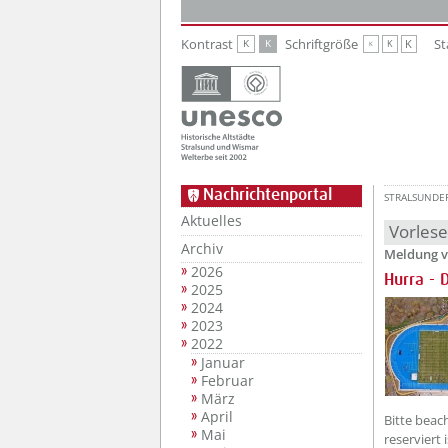
Zur Hauptnavigation
Zum Inhalt
Kontrast
Schriftgröße
St
K
K
K
K
K
Nachrichtenportal
STRALSUNDE
Aktuelles
Vorles
Archiv
Meldung v
2026
Hurra - 
2025
2024
2023
2022
Januar
Februar
März
April
Bitte beac
Mai
reserviert