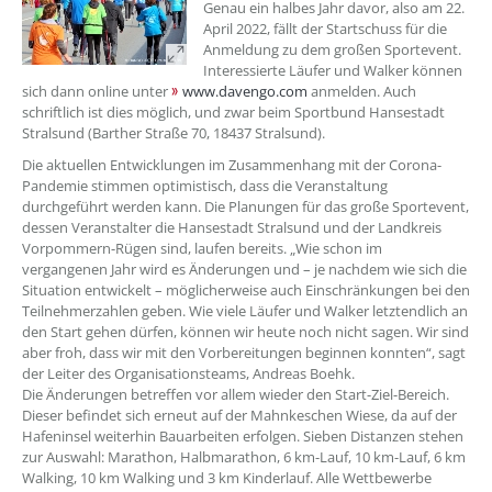
Genau ein halbes Jahr davor, also am 22.
April 2022, fällt der Startschuss für die
Anmeldung zu dem großen Sportevent.
Interessierte Läufer und Walker können
sich dann online unter
www.davengo.com
anmelden. Auch
schriftlich ist dies möglich, und zwar beim Sportbund Hansestadt
Stralsund (Barther Straße 70, 18437 Stralsund).
Die aktuellen Entwicklungen im Zusammenhang mit der Corona-
Pandemie stimmen optimistisch, dass die Veranstaltung
durchgeführt werden kann. Die Planungen für das große Sportevent,
dessen Veranstalter die Hansestadt Stralsund und der Landkreis
Vorpommern-Rügen sind, laufen bereits. „Wie schon im
vergangenen Jahr wird es Änderungen und – je nachdem wie sich die
Situation entwickelt – möglicherweise auch Einschränkungen bei den
Teilnehmerzahlen geben. Wie viele Läufer und Walker letztendlich an
den Start gehen dürfen, können wir heute noch nicht sagen. Wir sind
aber froh, dass wir mit den Vorbereitungen beginnen konnten“, sagt
der Leiter des Organisationsteams, Andreas Boehk.
Die Änderungen betreffen vor allem wieder den Start-Ziel-Bereich.
Dieser befindet sich erneut auf der Mahnkeschen Wiese, da auf der
Hafeninsel weiterhin Bauarbeiten erfolgen. Sieben Distanzen stehen
zur Auswahl: Marathon, Halbmarathon, 6 km-Lauf, 10 km-Lauf, 6 km
Walking, 10 km Walking und 3 km Kinderlauf. Alle Wettbewerbe