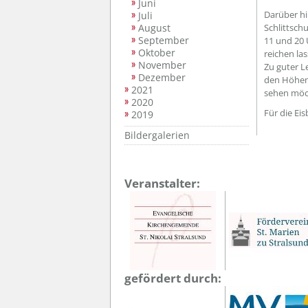
Juni
Darüber hi
Juli
August
Schlittsch
September
11 und 20 
Oktober
reichen las
November
Zu guter L
Dezember
den Höhenf
2021
sehen möc
2020
Für die Ei
2019
Bildergalerien
Veranstalter:
gefördert durch: