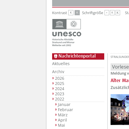
Zur Hauptnavigation
Zum Inhalt
Kontrast
Schriftgröße
St
K
K
K
K
K
Nachrichtenportal
STRALSUNDE
Aktuelles
Vorles
Archiv
Meldung v
2026
Alter Ma
2025
Zusätzlic
2024
2023
2022
Januar
Februar
März
April
Mai