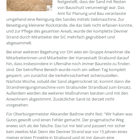
festgestellt, dass der Sand mit Resten
von Bauschutt verunreinigt war. Das
Amt für Planung und Bau veranlasste
umgehend eine Reinigung des Sandes mittels Siebmaschine. Zur
Beseitigung kleinerer Rückstände, die das Sieb nicht erfassen konnte,
und zur Pflege des gesamten Areals, wurde der komplette Deviner
Strand durch Mitarbeiter der SIC mehrfach gegrubbert und
abgesammelt.
Bei einer weiteren Begehung vor Ort wies ein Gruppe Anwohner die
Mitarbeiterinnen und Mitarbeiter der Hansestadt Stralsund darauf
hin, dass insbesondere in Ufernähe noch immer Baureste zu finden
sind. Der betroffene Bereich wurde noch am selben Tag komplett
gesperrt, um zunächst die Verkehrssicherheit sicherzustellen.
Nächste Woche, sobald der Sand abgetrocknet ist, kommt dann die
Strandreinigungsmaschine vom Stralsunder Strandbad zum Einsatz.
Außerdem werden die weiteren Maßnahmen beraten und mit den
Anwohnern abgestimmt. Zusätzlicher Sand ist derzeit nicht
vorgesehen.
Für Oberbürgermeister Alexander Badrow steht fest: "Wir haben was
Gutes gewollt und einen Fehler gemacht. Der pragmatische Weg
erwies sich als der falsche. Das tut mir leid und passiert mir sicher
kein zweites Mal. Denn der Deviner Strand war vor 15 Jahren eines
meiner ersten Projekte in Stralsund und ist mir darum eine