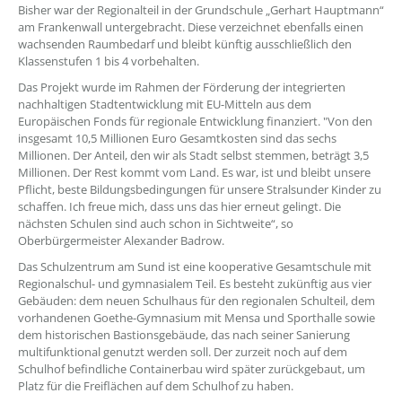
Bisher war der Regionalteil in der Grundschule „Gerhart Hauptmann“
am Frankenwall untergebracht. Diese verzeichnet ebenfalls einen
wachsenden Raumbedarf und bleibt künftig ausschließlich den
Klassenstufen 1 bis 4 vorbehalten.
Das Projekt wurde im Rahmen der Förderung der integrierten
nachhaltigen Stadtentwicklung mit EU-Mitteln aus dem
Europäischen Fonds für regionale Entwicklung finanziert. "Von den
insgesamt 10,5 Millionen Euro Gesamtkosten sind das sechs
Millionen. Der Anteil, den wir als Stadt selbst stemmen, beträgt 3,5
Millionen. Der Rest kommt vom Land. Es war, ist und bleibt unsere
Pflicht, beste Bildungsbedingungen für unsere Stralsunder Kinder zu
schaffen. Ich freue mich, dass uns das hier erneut gelingt. Die
nächsten Schulen sind auch schon in Sichtweite“, so
Oberbürgermeister Alexander Badrow.
Das Schulzentrum am Sund ist eine kooperative Gesamtschule mit
Regionalschul- und gymnasialem Teil. Es besteht zukünftig aus vier
Gebäuden: dem neuen Schulhaus für den regionalen Schulteil, dem
vorhandenen Goethe-Gymnasium mit Mensa und Sporthalle sowie
dem historischen Bastionsgebäude, das nach seiner Sanierung
multifunktional genutzt werden soll. Der zurzeit noch auf dem
Schulhof befindliche Containerbau wird später zurückgebaut, um
Platz für die Freiflächen auf dem Schulhof zu haben.