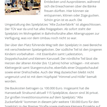
Entdecken und Ausprobieren, während
sich die Erwachsenen über die Bänke
freuen dürften. Hier können sie
entspannen, klönen oder Züge gucken.
Schön grün ist es auch. Die
Umgestaltung des Spielplatzes "Alte Zuckerfabrik" ist abgeschlossen.
Der TÜV war da und hat alles freigegeben. Ab sofort steht der
Spielplatz im Wohngebiet in Bahnhofsnähe allen Altersgruppen zur
Verfügung, was vor dem Umbau noch nicht so war.
Der über den Platz führende Weg teilt den Spielplatz in zwei Bereiche
mit verschiedenen Spielangeboten. Der südliche Teil ist den jüngeren
Kindern vorbehalten - mit Eisenbahn samt Ladestation,
Doppelschaukel und kleinem Karussell. Der nördliche Teil lässt die
Herzen der älteren Kinder (bis 12 Jahre) höher schlagen - mit einem
Klettergerät samt Stangenrutsche, ebenfalls einer Doppelschaukel
sowie einer Drehscheibe. Auch der Weg dazwischen bleibt nicht
ungenutzt und ist mit dem Hüpfspiel "Himmel und Hölle" bemalt
worden.
Die Baukosten betragen ca. 100.000 Euro. Insgesamt hat die
Hansestadt Stralsund aktuell 115 Spielplätze, davon sind 36 privat.
Zur großen Investitionssumme auf dem Spielplatz "Alte
Zuckerfabrik" kommen in diesem Jahr weitere 130.000 Euro für den
Spielplatz in der Bremer Straße sowie mehrere kleinere Projekte auf