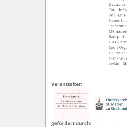
Deutschlan
Tour de Fr
und legt e
Neben taus
Teilnehmer
Mitmachen.
Radsports 
Die GFR is
Sport Orga
Deutschlan
Frankfurt 
verläuft ü
Veranstalter:
gefördert durch: