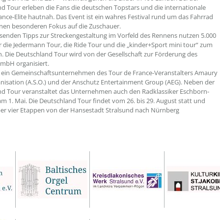
d Tour erleben die Fans die deutschen Topstars und die internationale
ance-Elite hautnah. Das Event ist ein wahres Festival rund um das Fahrrad
inen besonderen Fokus auf die Zuschauer.
enden Tipps zur Streckengestaltung im Vorfeld des Rennens nutzen 5.000
 die Jedermann Tour, die Ride Tour und die „kinder+Sport mini tour“ zum
 Die Deutschland Tour wird von der Gesellschaft zur Förderung des
mbH organisiert.
t ein Gemeinschaftsunternehmen des Tour de France-Veranstalters Amaury
nisation (A.S.O.) und der Anschutz Entertainment Group (AEG). Neben der
d Tour veranstaltet das Unternehmen auch den Radklassiker Eschborn-
am 1. Mai. Die Deutschland Tour findet vom 26. bis 29. August statt und
ber vier Etappen von der Hansestadt Stralsund nach Nürnberg