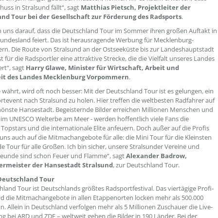
huss in Stralsund fällt“, sagt
Matthias Pietsch, Projektleiter der
nd Tour bei der Gesellschaft zur Förderung des Radsports
.
n uns darauf, dass die Deutschland Tour im Sommer ihren großen Auftakt in
ndesland feiert. Das ist herausragende Werbung für Mecklenburg-
. Die Route von Stralsund an der Ostseeküste bis zur Landeshauptstadt
t für die Radsportler eine attraktive Strecke, die die Vielfalt unseres Landes
ert“, sagt
Harry Glawe, Minister für Wirtschaft, Arbeit und
it des Landes Mecklenburg Vorpommern
.
 währt, wird oft noch besser: Mit der Deutschland Tour ist es gelungen, ein
rtevent nach Stralsund zu holen. Hier treffen die weltbesten Radfahrer auf
hönste Hansestadt. Begeisternde Bilder erreichen Millionen Menschen und
- im UNESCO Welterbe am Meer - werden hoffentlich viele Fans die
Topstars und die internationale Elite anfeuern. Doch außer auf die Profis
 uns auch auf die Mitmachangebote für alle: die Mini Tour für die Kleinsten
de Tour für alle Großen. Ich bin sicher, unsere Stralsunder Vereine und
reunde sind schon Feuer und Flamme“, sagt
Alexander Badrow,
rmeister der Hansestadt Stralsund
, zur Deutschland Tour.
Deutschland Tour
hland Tour ist Deutschlands größtes Radsportfestival. Das viertägige Profi-
 die Mitmachangebote in allen Etappenorten locken mehr als 500.000
n. Allein in Deutschland verfolgen mehr als 5 Millionen Zuschauer die Live-
g bei ARD und ZDF – weltweit gehen die Bilder in 190 Länder. Bei der