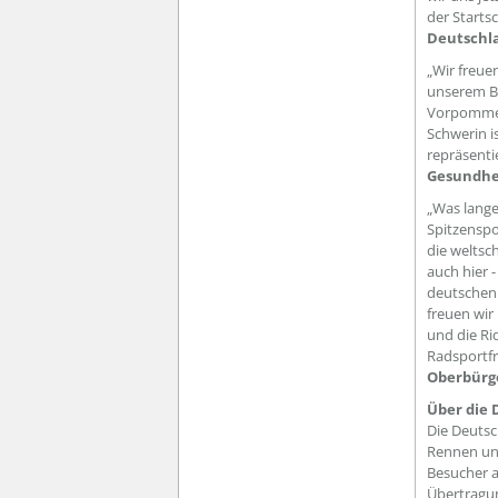
der Startsc
Deutschla
„Wir freue
unserem Bu
Vorpommern
Schwerin is
repräsenti
Gesundhe
„Was lange
Spitzenspo
die weltsc
auch hier 
deutschen 
freuen wir
und die Ri
Radsportf
Oberbürge
Über die 
Die Deutsc
Rennen und
Besucher a
Übertragun