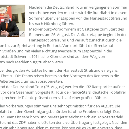
Nachdem die Deutschland Tour im vergangenen Sommer
verschoben werden musste, wird die Rundfahrt in diesem
Sommer über vier Etappen von der Hansestadt Stralsund
bis nach Nürnberg führen.
Mecklenburg-Vorpommern ist Gastgeber zum Start des
Rennens am 26. August. Die Auftaktetappe beginnt in der
Hansestadt Stralsund und verläuft zunächst durch die
on bis zur Sprintwertung in Rostock. Von dort führt die Strecke auf
 Straßen und mit vielen Richtungswechsel zum Etappenziel in der
tstadt Schwerin. 191 flache Kilometer sind auf dem Weg von
n nach Mecklenburg zu absolvieren.
ber des großen Auftaktes kommt der Hansestadt Stralsund eine ganz
Ehre zu. Die Teams reisen bereits an den Vortagen des Rennens in die
lterbestadt, um sich vorzubereiten.
d der Deutschland Tour (25. August) werden die 132 Radsportler auf der
 vor dem Ozeaneum vorgestellt. Tour de France-Stars, deutsche Topfahrer
rsprechende Talente präsentieren sich auf einer großen Bühne.
llen Vorbereitungen stimmen uns sehr optimistisch für den August. Die
fahrt mit den Genehmigungsbehörden ist ohne Probleme erfolgt. Das
er Teams ist sehr hoch und bereits jetzt zeichnet sich ein Top-Starterfeld
ste und das ZDF haben die Zeiten der Live-Übertragung festgelegt. Nachdem
tzt ein Jahr länger gedulden mussten, können wir es kaum erwarten, dass