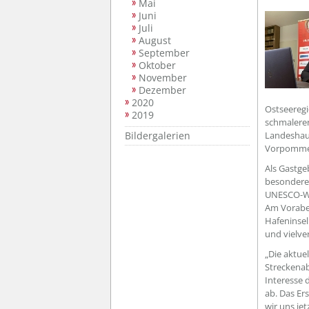
Mai
Juni
Juli
August
September
Oktober
November
Dezember
2020
Ostseeregi
2019
schmaleren
Bildergalerien
Landeshaup
Vorpommer
Als Gastge
besondere 
UNESCO-We
Am Voraben
Hafeninsel
und vielve
„Die aktue
Streckenab
Interesse d
ab. Das Er
wir uns je