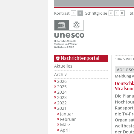
Zur Hauptnavigation
Zum Inhalt
Kontrast
Schriftgröße
St
K
K
K
K
K
Nachrichtenportal
STRALSUNDE
Aktuelles
Vorles
Archiv
Meldung v
2026
Deutschl
2025
Stralsun
2024
Die Planu
2023
Hochtour
2022
Radsport
2021
Januar
die TV-Pr
Februar
Organisat
März
weltbest
April
der Deuts