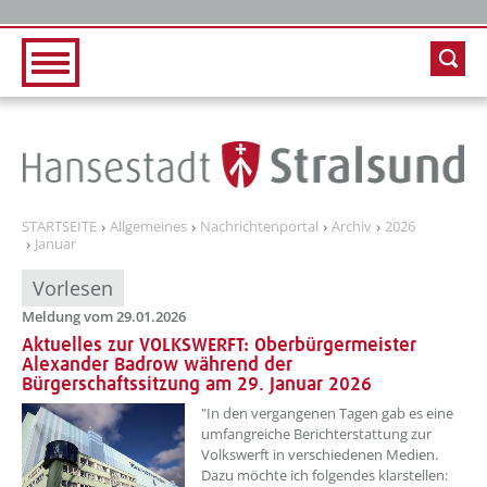
Zur Hauptnavigation
Zum Inhalt
STARTSEITE
Allgemeines
Nachrichtenportal
Archiv
2026
Januar
Vorlesen
Meldung vom 29.01.2026
Aktuelles zur VOLKSWERFT: Oberbürgermeister
Alexander Badrow während der
Bürgerschaftssitzung am 29. Januar 2026
??? absaetzeOben[1]/titel ???
"In den vergangenen Tagen gab es eine
umfangreiche Berichterstattung zur
Volkswerft in verschiedenen Medien.
Dazu möchte ich folgendes klarstellen: