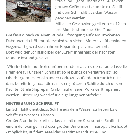
Stralsund Eigentümerin des 34 Hektar
großen Geländes ist, konnte ein Schiff
mit dem Schiffslift aus dem Wasser
gehoben werden.
Mit einer Geschwindigkeit von ca. 12 cm
pro Minute stand die „Greif“ aus
Greifswald nach ca. einer Stunde Liftvorgang auf dem Trockenen.
Dabei war ein Höhenunterschied von sieben Metern zu überwinden.
Gegenwärtig wird sie zu ihrem Reparaturplatz manövriert.
Dort wird der Schiffskörper der „Greif“ innerhalb der nächsten
Monate instand gesetzt.
„Wir sind nicht nur froh darüber, sondern auch stolz darauf, dass die
Premiere für unseren Schiffslift so reibungslos verlaufen ist“, so
Oberbürgermeister Alexander Badrow. „Außerdem freue ich mich,
dass bereits im Januar die nächsten größeren Schiffe durch unseren
Pächter Strela Shiprepair GmbH auf unserer Volkswerft repariert
werden. Dieser Tag war dafür ein gelungener Auftakt.“
HINTERGRUND SCHIFFSLIFT
Ein Schiffslift dient dazu, Schiffe aus dem Wasser zu heben bzw.
Schiffe zu Wasser zu lassen.
Großer Standortvorteil ist, dass es mit dem Stralsunder Schiffslift -
einem der wenigen in dieser großen Dimension in Europa überhaupt
- möglich ist, auf dem Areal des Maritimen Industrie- und