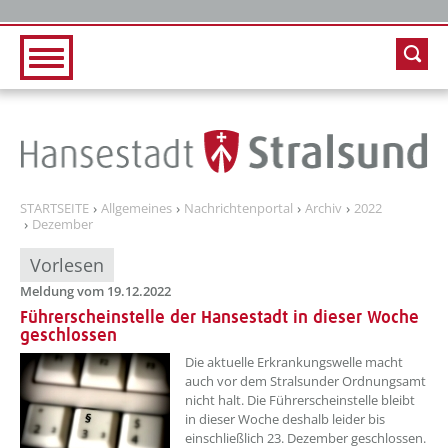
Zur Hauptnavigation
Zum Inhalt
STARTSEITE
Allgemeines
Nachrichtenportal
Archiv
2022
Dezember
Vorlesen
Meldung vom 19.12.2022
Führerscheinstelle der Hansestadt in dieser Woche
geschlossen
??? absaetzeOben[1]/titel ???
Die aktuelle Erkrankungswelle macht
auch vor dem Stralsunder Ordnungsamt
nicht halt. Die Führerscheinstelle bleibt
in dieser Woche deshalb leider bis
einschließlich 23. Dezember geschlossen.