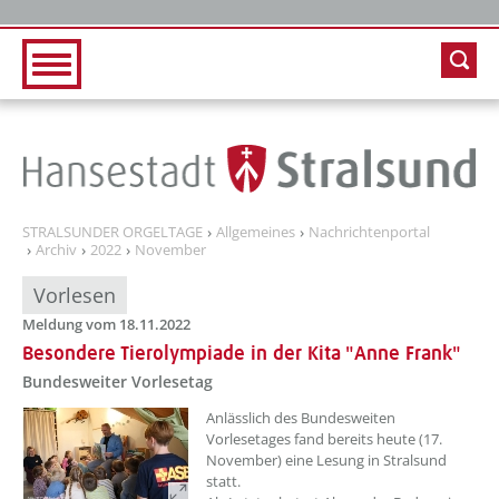
Zur Hauptnavigation
Zum Inhalt
STRALSUNDER ORGELTAGE
Allgemeines
Nachrichtenportal
Archiv
2022
November
Vorlesen
Meldung vom 18.11.2022
Besondere Tierolympiade in der Kita "Anne Frank"
Bundesweiter Vorlesetag
??? absaetzeOben[1]/titel ???
Anlässlich des Bundesweiten
Vorlesetages fand bereits heute (17.
November) eine Lesung in Stralsund
statt.