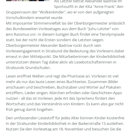
Als Letzter betrat Alexander Badrow im
Sportoutfit in der Kita "Anne Frank" den
Gruppenraum der "Wolkenkinder", wo er von den aufgeregten
Vorschulkindern erwartet wurde.
Mit imposanter Stimmenvielfalt las der Oberbürgermeister anlässlich
des Bundesweiten Vorlesetages aus dem Buch "Juhu Letzter" von
Jens Rassmus vor. In diesem lustigen Buch findet eine Tierolympiade
statt, bei der nicht die Ersten sondern die Letzten siegen.
Oberbürgermeister Alexander Badrow rückt durch sein
Vorleseengagement in Stralsund die Bedeutung des Vorlesens dabei
erneut in den Mittelpunkt. Die Mitarbeiterinnen der Kinderbibliothek
unterstützen diesen Tag dabei aktiv als Lesebotschafterinnen in
Stralsunds Grundschulen.
Lesen eröffnet Welten und regt die Phantasie an. Vorlesen ist viel
mehr als nur das laute Lesen eines Buchtextes. Zusammen Bilder
anschauen und beschreiben, Buchstaben und Wörter auf Plakaten
entziffern, Lieder singen, Märchen erfinden oder Geschichten-Apps
nutzen - all das ist Vorlesen. Jede Art des Sprechens fördert den
Wortschatz und das Verständnis von Kindern. Es kann also gar nicht
früh genug damit losgehen.
Den umfassenden Lesestoff für jedes Alter können Kinder kostenfrei
in der Stralsunder Kinderbibliothek in der Badenstraße 13 ausleihen.
Nutzen Sie den Vorlesetag am 18. November und besuchen Sie die