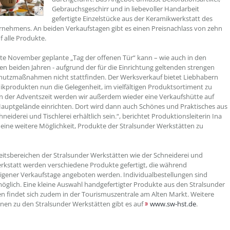
Gebrauchsgeschirr und in liebevoller Handarbeit
gefertigte Einzelstücke aus der Keramikwerkstatt des
rnehmens. An beiden Verkaufstagen gibt es einen Preisnachlass von zehn
f alle Produkte.
tte November geplante „Tag der offenen Tür“ kann – wie auch in den
n beiden Jahren - aufgrund der für die Einrichtung geltenden strengen
hutzmaßnahmen nicht stattfinden. Der Werksverkauf bietet Liebhabern
kprodukten nun die Gelegenheit, im vielfältigen Produktsortiment zu
In der Adventszeit werden wir außerdem wieder eine Verkaufshütte auf
uptgelände einrichten. Dort wird dann auch Schönes und Praktisches aus
neiderei und Tischlerei erhältlich sein.“, berichtet Produktionsleiterin Ina
 eine weitere Möglichkeit, Produkte der Stralsunder Werkstätten zu
eitsbereichen der Stralsunder Werkstätten wie der Schneiderei und
kstatt werden verschiedene Produkte gefertigt, die während
igener Verkaufstage angeboten werden. Individualbestellungen sind
möglich. Eine kleine Auswahl handgefertigter Produkte aus den Stralsunder
n findet sich zudem in der Tourismuszentrale am Alten Markt. Weitere
nen zu den Stralsunder Werkstätten gibt es auf
www.sw-hst.de
.