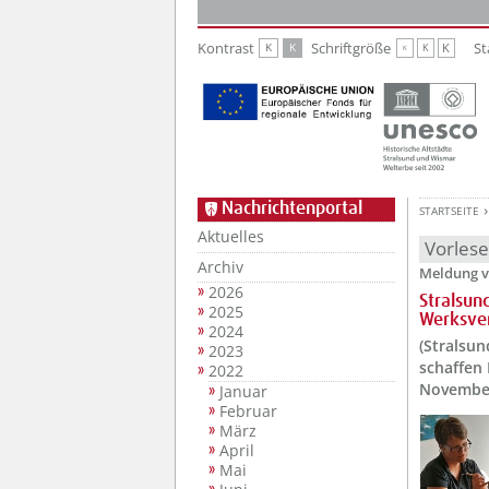
Zur Hauptnavigation
Zum Inhalt
Kontrast
Schriftgröße
St
K
K
K
K
K
Nachrichtenportal
STARTSEITE
Aktuelles
Vorles
Archiv
Meldung v
2026
Stralsun
2025
Werksve
2024
(Stralsu
2023
schaffen 
2022
November
Januar
Februar
März
April
Mai