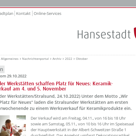
adtplan
Kontakt
Online-Services
Allgemeines
Nachrichtenportal
Archiv
2022
Oktober
en
om 29.10.2022
der Werkstätten schaffen Platz für Neues: Keramik-
rkauf am 4. und 5. November
nder Werkstätten/Stralsund, 24.10.2022) Unter dem Motto „Wir
Platz für Neues“ laden die Stralsunder Werkstätten am ersten
wochenende zu einem Werksverkauf für Keramikprodukte ein.
??? absaetzeOben[1]/titel ???
Der Verkauf wird am Freitag, 04.11., von 16 bis 18 Uhr
sowie am Samstag, 05.11., von 10 bis 16 Uhr im Speisesaal
der Hauptwerkstatt in der Albert-Schweitzer-Straße 1
durchgeführt. Das Angebot umfasst Dekorationsartikel,