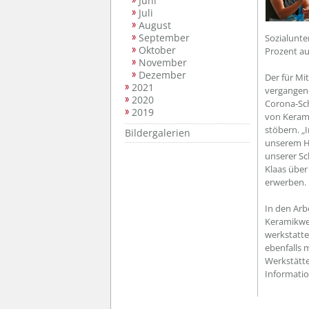
Juni
Juli
August
September
Sozialunte
Oktober
Prozent au
November
Dezember
Der für Mi
2021
vergangene
2020
Corona-Sc
2019
von Kerami
stöbern. „
Bildergalerien
unserem Ha
unserer Sch
Klaas über
erwerben.
In den Arb
Keramikwer
werkstatte
ebenfalls 
Werkstätte
Informatio