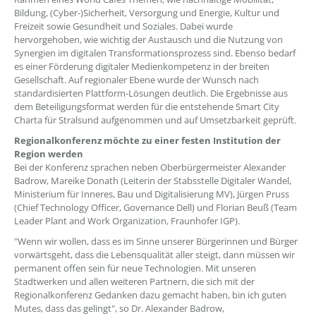
Bildung, (Cyber-)Sicherheit, Versorgung und Energie, Kultur und
Freizeit sowie Gesundheit und Soziales. Dabei wurde
hervorgehoben, wie wichtig der Austausch und die Nutzung von
Synergien im digitalen Transformationsprozess sind. Ebenso bedarf
es einer Förderung digitaler Medienkompetenz in der breiten
Gesellschaft. Auf regionaler Ebene wurde der Wunsch nach
standardisierten Plattform-Lösungen deutlich. Die Ergebnisse aus
dem Beteiligungsformat werden für die entstehende Smart City
Charta für Stralsund aufgenommen und auf Umsetzbarkeit geprüft.
Regionalkonferenz möchte zu einer festen Institution der
Region werden
Bei der Konferenz sprachen neben Oberbürgermeister Alexander
Badrow, Mareike Donath (Leiterin der Stabsstelle Digitaler Wandel,
Ministerium für Inneres, Bau und Digitalisierung MV), Jürgen Pruss
(Chief Technology Officer, Governance Dell) und Florian Beuß (Team
Leader Plant and Work Organization, Fraunhofer IGP).
"Wenn wir wollen, dass es im Sinne unserer Bürgerinnen und Bürger
vorwärtsgeht, dass die Lebensqualität aller steigt, dann müssen wir
permanent offen sein für neue Technologien. Mit unseren
Stadtwerken und allen weiteren Partnern, die sich mit der
Regionalkonferenz Gedanken dazu gemacht haben, bin ich guten
Mutes, dass das gelingt", so Dr. Alexander Badrow,