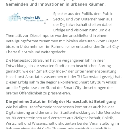
Gemeinden und Innovationen in urbanen Räumen.
??? absaetzeOben[1]/titel ???
Speaker aus der Politik, dem Public
Sector, und von Unternehmen aus
der Digitalwirtschaft stellten dabei
Erfolge und Visionen rund um die
Thematik vor. Diese Impulse wurden anschließend in einem
Beteiligungsformat zusammen mit lokalen Akteuren - vom Bürger
bis zum Unternehmer - im Rahmen einer entstehenden Smart City
Charta für Stralsund weitergedacht.
Die Hansestadt Stralsund hat im vergangenen Jahr in ihrer
Entwicklung hin zur smarten Stadt einen beachtlichen Sprung
gemacht, wie der „Smart City Index“ der Unternehmensberatung
Haselhorst Associates zusammen mit der TU Darmstadt gezeigt hat.
Diesen Erfolg nahm die Regionalkonferenz Smart City zum Anlass,
um die Ergebnisse zum Stand der Smart City Umsetzungen der
breiten Öffentlichkeit zu präsentieren.
Die geheime Zutat im Erfolg der Hansestadt ist Beteiligung
Wie bei allen Transformationsprozessen kommt es auch bei der
Digitalisierung und der smarten Stadtentwicklung auf die Menschen
an. 80 Vertreterinnen und Vertreter aus Zivilgesellschaft, Politik,
Wirtschaft und Wissenschaft diskutierten bei der Veranstaltung im
Rahmen eines World Cafés Themen, wie nachhaltige Mobilität,