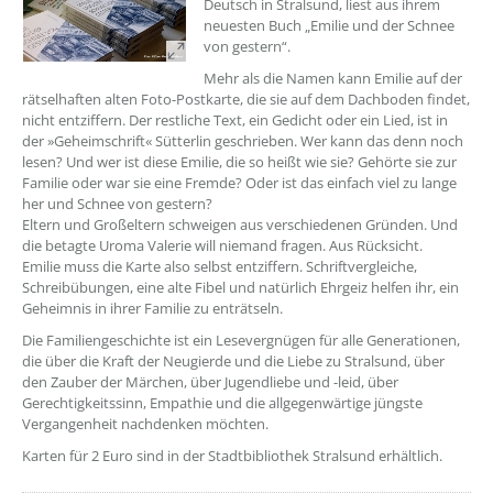
Deutsch in Stralsund, liest aus ihrem
neuesten Buch „Emilie und der Schnee
von gestern“.
Mehr als die Namen kann Emilie auf der
rätselhaften alten Foto-Postkarte, die sie auf dem Dachboden findet,
nicht entziffern. Der restliche Text, ein Gedicht oder ein Lied, ist in
der »Geheimschrift« Sütterlin geschrieben. Wer kann das denn noch
lesen? Und wer ist diese Emilie, die so heißt wie sie? Gehörte sie zur
Familie oder war sie eine Fremde? Oder ist das einfach viel zu lange
her und Schnee von gestern?
Eltern und Großeltern schweigen aus verschiedenen Gründen. Und
die betagte Uroma Valerie will niemand fragen. Aus Rücksicht.
Emilie muss die Karte also selbst entziffern. Schriftvergleiche,
Schreibübungen, eine alte Fibel und natürlich Ehrgeiz helfen ihr, ein
Geheimnis in ihrer Familie zu enträtseln.
Die Familiengeschichte ist ein Lesevergnügen für alle Generationen,
die über die Kraft der Neugierde und die Liebe zu Stralsund, über
den Zauber der Märchen, über Jugendliebe und -leid, über
Gerechtigkeitssinn, Empathie und die allgegenwärtige jüngste
Vergangenheit nachdenken möchten.
Karten für 2 Euro sind in der Stadtbibliothek Stralsund erhältlich.