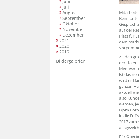
Juni
Juli
August
Mitarbeite
September
Beim Unte
Oktober
Gespräch z
November
auf der Re
Dezember
Platz für 
2021
dem markan
2020
Vorpomme
2019
Zu den gro
Bildergalerien
der Hafeni
Meeresmuse
ist das ne
wird es Da
ganzen Hau
aktuell wi
also Kunde
werden, je
Björn Bött
in die Fuß
2017 zum e
ausgezeichn
Für Oberbü