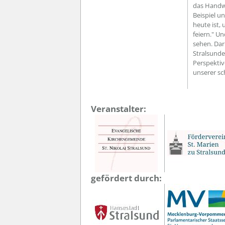
das Handw
Beispiel u
heute ist,
feiern." U
sehen. Da
Stralsunde
Perspektiv
unserer sc
Veranstalter:
gefördert durch: