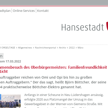
adtplan
Online-Services
Kontakt
R ORGELTAGE
Allgemeines
Nachrichtenportal
Archiv
2022
März
en
om 17.03.2022
mensbesuch des Oberbürgermeisters: Familienfreundlichkeit
Licht
Auftraggeber reichen von Omi und Opi bis hin zu großen
hen Auftraggebern." Der das sagt, heißt Björn Böttcher, der seine
4 praktischerweise Böttcher-Elektro genannt hat.
??? absaetzeOben[1]/titel ???
Anfangs in einer Scheune in Neu Lüdershagen ansässig,
erfolgte 2020 aus Platzmangel der Umzug in das
Gewerbegebiet in der Werner-von-Siemens-Straße. Mit