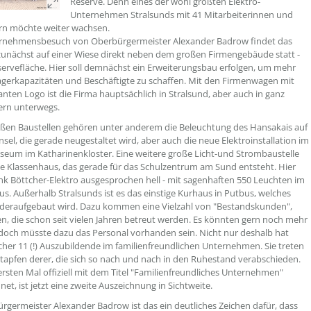
Reserve. Denn eines der wohl größten Elektro-
Unternehmen Stralsunds mit 41 Mitarbeiterinnen und
rn möchte weiter wachsen.
rnehmensbesuch von Oberbürgermeister Alexander Badrow findet das
unächst auf einer Wiese direkt neben dem großen Firmengebäude statt -
servefläche. Hier soll demnächst ein Erweiterungsbau erfolgen, um mehr
Lagerkapazitäten und Beschäftigte zu schaffen. Mit den Firmenwagen mit
ten Logo ist die Firma hauptsächlich in Stralsund, aber auch in ganz
rn unterwegs.
ßen Baustellen gehören unter anderem die Beleuchtung des Hansakais auf
nsel, die gerade neugestaltet wird, aber auch die neue Elektroinstallation im
um im Katharinenkloster. Eine weitere große Licht-und Strombaustelle
ue Klassenhaus, das gerade für das Schulzentrum am Sund entsteht. Hier
nk Böttcher-Elektro ausgesprochen hell - mit sagenhaften 550 Leuchten im
s. Außerhalb Stralsunds ist es das einstige Kurhaus in Putbus, welches
ederaufgebaut wird. Dazu kommen eine Vielzahl von "Bestandskunden",
n, die schon seit vielen Jahren betreut werden. Es könnten gern noch mehr
doch müsste dazu das Personal vorhanden sein. Nicht nur deshalb hat
cher 11 (!) Auszubildende im familienfreundlichen Unternehmen. Sie treten
stapfen derer, die sich so nach und nach in den Ruhestand verabschieden.
rsten Mal offiziell mit dem Titel "Familienfreundliches Unternehmen"
et, ist jetzt eine zweite Auszeichnung in Sichtweite.
rgermeister Alexander Badrow ist das ein deutliches Zeichen dafür, dass