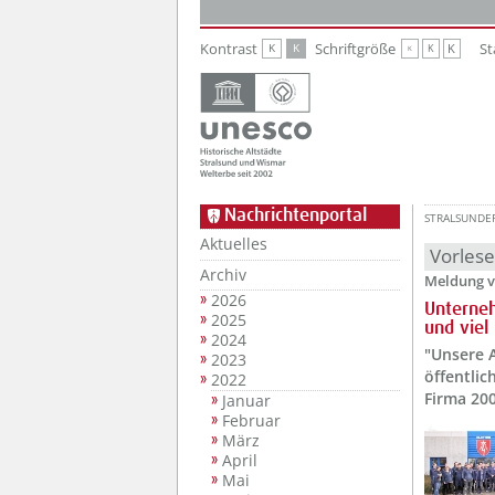
Zur Hauptnavigation
Zum Inhalt
Kontrast
Schriftgröße
St
K
K
K
K
K
Nachrichtenportal
STRALSUNDE
Aktuelles
Vorles
Archiv
Meldung v
2026
Unterneh
2025
und viel 
2024
"Unsere 
2023
öffentlic
2022
Firma 200
Januar
Februar
März
April
Mai