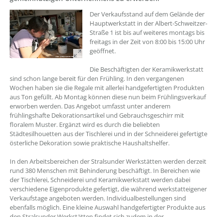
??? absaetzeOben[1]/titel ???
Der Verkaufsstand auf dem Gelände der
Hauptwerkstatt in der Albert-Schweitzer-
Straße 1 ist bis auf weiteres montags bis
freitags in der Zeit von 8:00 bis 15:00 Uhr
geöffnet.
Die Beschäftigten der Keramikwerkstatt
sind schon lange bereit für den Frühling. In den vergangenen
Wochen haben sie die Regale mit allerlei handgefertigten Produkten
aus Ton gefüllt. Ab Montag können diese nun beim Frühlingsverkauf
erworben werden. Das Angebot umfasst unter anderem
frühlingshafte Dekorationsartikel und Gebrauchsgeschirr mit
floralem Muster. Ergänzt wird es durch die beliebten
Städtesilhouetten aus der Tischlerei und in der Schneiderei gefertigte
österliche Dekoration sowie praktische Haushaltshelfer.
In den Arbeitsbereichen der Stralsunder Werkstätten werden derzeit
rund 380 Menschen mit Behinderung beschäftigt. In Bereichen wie
der Tischlerei, Schneiderei und Keramikwerkstatt werden dabei
verschiedene Eigenprodukte gefertigt, die während werkstatteigener
Verkaufstage angeboten werden. Individualbestellungen sind
ebenfalls möglich. Eine kleine Auswahl handgefertigter Produkte aus
den Stralsunder Werkstätten findet sich zudem in der