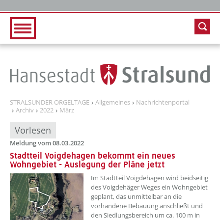
Zur Hauptnavigation
Zum Inhalt
STRALSUNDER ORGELTAGE
Allgemeines
Nachrichtenportal
Archiv
2022
März
Vorlesen
Meldung vom 08.03.2022
Stadtteil Voigdehagen bekommt ein neues
Wohngebiet - Auslegung der Pläne jetzt
??? absaetzeOben[1]/titel ???
Im Stadtteil Voigdehagen wird beidseitig
des Voigdehäger Weges ein Wohngebiet
geplant, das unmittelbar an die
vorhandene Bebauung anschließt und
den Siedlungsbereich um ca. 100 m in