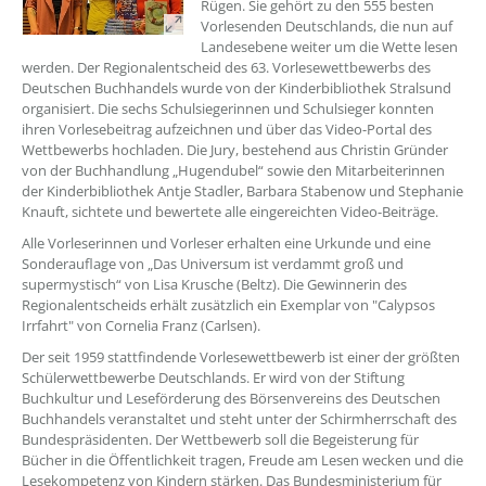
Rügen. Sie gehört zu den 555 besten
Vorlesenden Deutschlands, die nun auf
Landesebene weiter um die Wette lesen
werden. Der Regionalentscheid des 63. Vorlesewettbewerbs des
Deutschen Buchhandels wurde von der Kinderbibliothek Stralsund
organisiert. Die sechs Schulsiegerinnen und Schulsieger konnten
ihren Vorlesebeitrag aufzeichnen und über das Video-Portal des
Wettbewerbs hochladen. Die Jury, bestehend aus Christin Gründer
von der Buchhandlung „Hugendubel“ sowie den Mitarbeiterinnen
der Kinderbibliothek Antje Stadler, Barbara Stabenow und Stephanie
Knauft, sichtete und bewertete alle eingereichten Video-Beiträge.
Alle Vorleserinnen und Vorleser erhalten eine Urkunde und eine
Sonderauflage von „Das Universum ist verdammt groß und
supermystisch“ von Lisa Krusche (Beltz). Die Gewinnerin des
Regionalentscheids erhält zusätzlich ein Exemplar von "Calypsos
Irrfahrt" von Cornelia Franz (Carlsen).
Der seit 1959 stattfindende Vorlesewettbewerb ist einer der größten
Schülerwettbewerbe Deutschlands. Er wird von der Stiftung
Buchkultur und Leseförderung des Börsenvereins des Deutschen
Buchhandels veranstaltet und steht unter der Schirmherrschaft des
Bundespräsidenten. Der Wettbewerb soll die Begeisterung für
Bücher in die Öffentlichkeit tragen, Freude am Lesen wecken und die
Lesekompetenz von Kindern stärken. Das Bundesministerium für