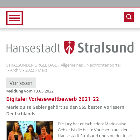
Zur Hauptnavigation
Zum Inhalt
STRALSUNDER ORGELTAGE
Allgemeines
Nachrichtenportal
Archiv
2022
März
Vorlesen
Meldung vom 13.03.2022
Digitaler Vorlesewettbewerb 2021-22
Marielouise Gebler gehört zu den 555 besten Vorlesern
Deutschlands
??? absaetzeOben[1]/titel ???
Die Jury hat entschieden: Marielouise
Gebler ist die beste Vorleserin aus der
Hansestadt Stralsund und von der Insel