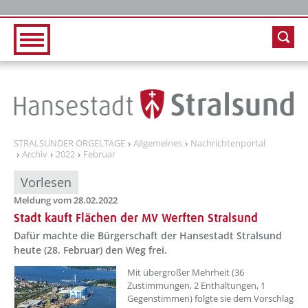
Zur Hauptnavigation
Zum Inhalt
STRALSUNDER ORGELTAGE
Allgemeines
Nachrichtenportal
Archiv
2022
Februar
Vorlesen
Meldung vom 28.02.2022
Stadt kauft Flächen der MV Werften Stralsund
Dafür machte die Bürgerschaft der Hansestadt Stralsund
heute (28. Februar) den Weg frei.
??? absaetzeOben[1]/titel ???
Mit übergroßer Mehrheit (36
Zustimmungen, 2 Enthaltungen, 1
Gegenstimmen) folgte sie dem Vorschlag