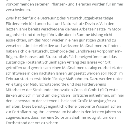
vorkommenden seltenen Pflanzen- und Tierarten würden für immer
verschwinden.
Zwar hat der für die Betreuung des Naturschutzgebietes tätige
Förderverein für Landschaft und Naturschutz Devin e. V. in den
letzten Jahre bereits verschiedene kleinere Arbeitseinsätze im Moor
organisiert und durchgeführt, die aber in Summe bislang nicht
ausreichten, um das Moor wieder in einen günstigen Zustand zu
versetzen. Um hier effektive und wirksame Maßnahmen zu finden,
haben sich die Naturschutzbehörde des Landkreises Vorpommern-
Rügen, die Hansestadt Stralsund als Flächeneigentümer und das
zuständige Forstamt Schuenhagen Anfang des Jahres vor Ort
getroffen und gemeinsam einen Maßnahmenkatalog erarbeitet, der
schrittweise in den nächsten Jahren umgesetzt werden soll. Noch im
Februar starten erste kleinflächige Maßnahmen. Dazu werden unter
Anleitung der Naturschutzbehörde und des Fördervereins
Mitarbeiter der Stralsunder Innovation Consult GmbH (SIC) erste
Birken und Schilf rund um die großen Torfstiche entnehmen, um hier
den Lebensraum der seltenen Libellenart Große Moosjungfer zu
erhalten. Diese benötigt eigentlich offene, besonnte Wasserflächen
zur Fortpflanzung. Ihr Lebensraum ist aber in den letzten Jahren so
zugewachsen, dass hier eine Sofortmaßnahme nötig ist, um den
Fortbestand der Art zu sichern.