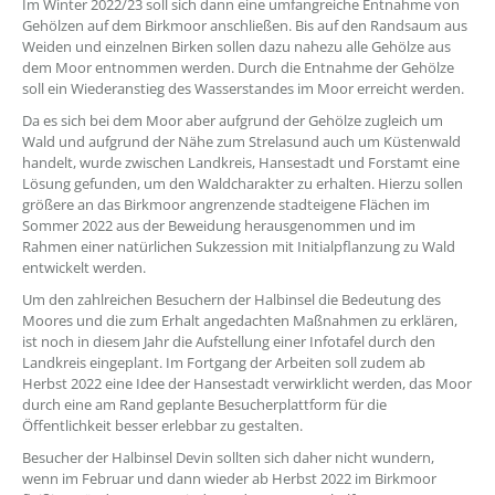
Im Winter 2022/23 soll sich dann eine umfangreiche Entnahme von
Gehölzen auf dem Birkmoor anschließen. Bis auf den Randsaum aus
Weiden und einzelnen Birken sollen dazu nahezu alle Gehölze aus
dem Moor entnommen werden. Durch die Entnahme der Gehölze
soll ein Wiederanstieg des Wasserstandes im Moor erreicht werden.
Da es sich bei dem Moor aber aufgrund der Gehölze zugleich um
Wald und aufgrund der Nähe zum Strelasund auch um Küstenwald
handelt, wurde zwischen Landkreis, Hansestadt und Forstamt eine
Lösung gefunden, um den Waldcharakter zu erhalten. Hierzu sollen
größere an das Birkmoor angrenzende stadteigene Flächen im
Sommer 2022 aus der Beweidung herausgenommen und im
Rahmen einer natürlichen Sukzession mit Initialpflanzung zu Wald
entwickelt werden.
Um den zahlreichen Besuchern der Halbinsel die Bedeutung des
Moores und die zum Erhalt angedachten Maßnahmen zu erklären,
ist noch in diesem Jahr die Aufstellung einer Infotafel durch den
Landkreis eingeplant. Im Fortgang der Arbeiten soll zudem ab
Herbst 2022 eine Idee der Hansestadt verwirklicht werden, das Moor
durch eine am Rand geplante Besucherplattform für die
Öffentlichkeit besser erlebbar zu gestalten.
Besucher der Halbinsel Devin sollten sich daher nicht wundern,
wenn im Februar und dann wieder ab Herbst 2022 im Birkmoor