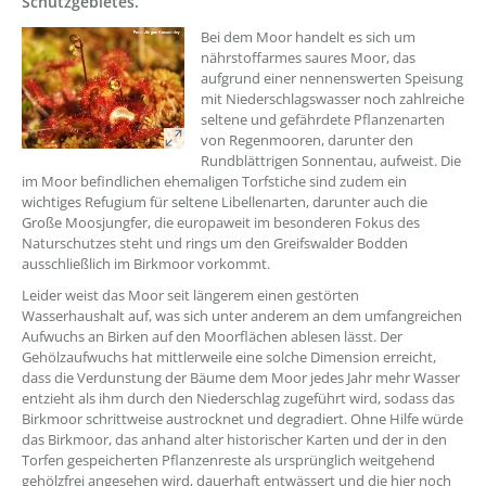
Schutzgebietes.
Bei dem Moor handelt es sich um
nährstoffarmes saures Moor, das
aufgrund einer nennenswerten Speisung
mit Niederschlagswasser noch zahlreiche
seltene und gefährdete Pflanzenarten
von Regenmooren, darunter den
Rundblättrigen Sonnentau, aufweist. Die
im Moor befindlichen ehemaligen Torfstiche sind zudem ein
wichtiges Refugium für seltene Libellenarten, darunter auch die
Große Moosjungfer, die europaweit im besonderen Fokus des
Naturschutzes steht und rings um den Greifswalder Bodden
ausschließlich im Birkmoor vorkommt.
Leider weist das Moor seit längerem einen gestörten
Wasserhaushalt auf, was sich unter anderem an dem umfangreichen
Aufwuchs an Birken auf den Moorflächen ablesen lässt. Der
Gehölzaufwuchs hat mittlerweile eine solche Dimension erreicht,
dass die Verdunstung der Bäume dem Moor jedes Jahr mehr Wasser
entzieht als ihm durch den Niederschlag zugeführt wird, sodass das
Birkmoor schrittweise austrocknet und degradiert. Ohne Hilfe würde
das Birkmoor, das anhand alter historischer Karten und der in den
Torfen gespeicherten Pflanzenreste als ursprünglich weitgehend
gehölzfrei angesehen wird, dauerhaft entwässert und die hier noch