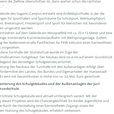
wenn die Ziellinie überschritten ist, dann warten schon die nächsten
 …“
lände des Gagarin-Campus entsteht eine Einfeldsporthalle, in der die
gen für Sporthallen und Sporträume für Schulsport, Wettkampfsport,
rt, Breitensport, Freizeitsport und Sport für Menschen mit besonderen
sen umgesetzt werden.
entstehen auf dem Gelände ein Minispielfeld mit ca. 20 x 13 Meter und eine
ange, kombinierte Kurzstreckenlaufbahn mit Weitsprunganlage. Zudem
ng der Wallensteinstraße Parkflächen für PKW inklusive eines barrierefreien
es vorgesehen.
dene Turnhalle der Grundschule wurde im Zuge der
smaßnahmen rückgebaut. Der Neubau wird vis-à-vis auf einem Grundstück
iegend des derzeitigen Schulgeländes errichtet.
ierung des Neubaus der Turnhalle mit den Außenanlagen erfolgt über
ördermittel des Landes, des Bundes und Eigenanteilen der Hansestadt
 Es wird mit Gesamtkosten in Höhe von ca. 3,6 Mio. Euro gerechnet.
Sanierung des Schulgebäudes und der Außenanlagen der Juri-
Grundschule
rrichtete Schulgebäude wird aktuell umfangreich saniert. Mit der
dieses Projektes wird die Chancengleichheit für Kinder, Jugendliche und
 durch die Herstellung eines barrierefreien Zugangs sowie der
eien Nutzung des Schulgebäudes, erheblich verbessert.