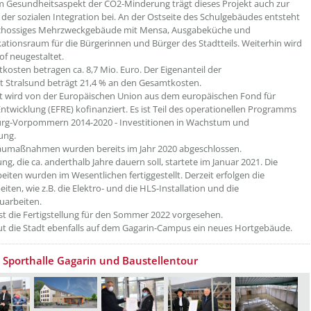
 Gesundheitsaspekt der CO2-Minderung trägt dieses Projekt auch zur
der sozialen Integration bei. An der Ostseite des Schulgebäudes entsteht
schossiges Mehrzweckgebäude mit Mensa, Ausgabeküche und
ionsraum für die Bürgerinnen und Bürger des Stadtteils. Weiterhin wird
of neugestaltet.
kosten betragen ca. 8,7 Mio. Euro. Der Eigenanteil der
 Stralsund beträgt 21,4 % an den Gesamtkosten.
t wird von der Europäischen Union aus dem europäischen Fond für
Entwicklung (EFRE) kofinanziert. Es ist Teil des operationellen Programms
rg-Vorpommern 2014-2020 - Investitionen in Wachstum und
ung.
aumaßnahmen wurden bereits im Jahr 2020 abgeschlossen.
ng, die ca. anderthalb Jahre dauern soll, startete im Januar 2021. Die
iten wurden im Wesentlichen fertiggestellt. Derzeit erfolgen die
iten, wie z.B. die Elektro- und die HLS-Installation und die
uarbeiten.
ist die Fertigstellung für den Sommer 2022 vorgesehen.
 die Stadt ebenfalls auf dem Gagarin-Campus ein neues Hortgebäude.
t Sporthalle Gagarin und Baustellentour