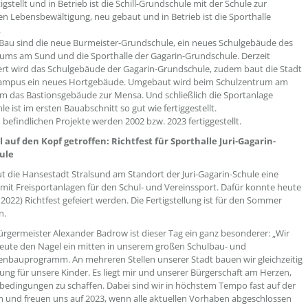
tigstellt und in Betrieb ist die Schill-Grundschule mit der Schule zur
len Lebensbewältigung, neu gebaut und in Betrieb ist die Sporthalle
.
 Bau sind die neue Burmeister-Grundschule, ein neues Schulgebäude des
ums am Sund und die Sporthalle der Gagarin-Grundschule. Derzeit
rt wird das Schulgebäude der Gagarin-Grundschule, zudem baut die Stadt
ampus ein neues Hortgebäude. Umgebaut wird beim Schulzentrum am
 das Bastionsgebäude zur Mensa. Und schließlich die Sportanlage
e ist im ersten Bauabschnitt so gut wie fertiggestellt.
u befindlichen Projekte werden 2002 bzw. 2023 fertiggestellt.
 auf den Kopf getroffen: Richtfest für Sporthalle Juri-Gagarin-
ule
ut die Hansestadt Stralsund am Standort der Juri-Gagarin-Schule eine
 mit Freisportanlagen für den Schul- und Vereinssport. Dafür konnte heute
 2022) Richtfest gefeiert werden. Die Fertigstellung ist für den Sommer
n.
rgermeister Alexander Badrow ist dieser Tag ein ganz besonderer: „Wir
eute den Nagel ein mitten in unserem großen Schulbau- und
enbauprogramm. An mehreren Stellen unserer Stadt bauen wir gleichzeitig
dung für unsere Kinder. Es liegt mir und unserer Bürgerschaft am Herzen,
bedingungen zu schaffen. Dabei sind wir in höchstem Tempo fast auf der
n und freuen uns auf 2023, wenn alle aktuellen Vorhaben abgeschlossen