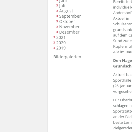
Juni
Bereits fer
Juli
individuel
August
Andershof
September
Aktuell im
Oktober
Schulzentr
November
grundsanie
Dezember
auf dem C
2021
Sund zudem
2020
Kupfermühl
2019
Alle im Ba
Bildergalerien
Den Nagel
Grundsch
Aktuell ba
Sporthalle
(26. Januar
vorgesehe
Für Oberbü
schlagen h
Sportstätt
an der Bil
beste Lern
Zielgerade