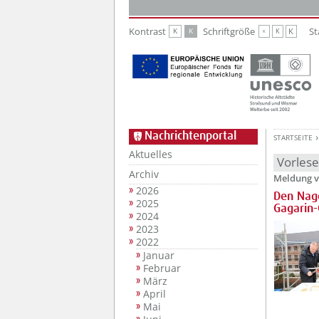
Zur Hauptnavigation
Zum Inhalt
Kontrast
Schriftgröße
St
K
K
K
K
K
Nachrichtenportal
STARTSEITE
Aktuelles
Vorles
Archiv
Meldung v
2026
Den Nage
2025
Gagarin-
2024
2023
2022
Januar
Februar
März
April
Mai