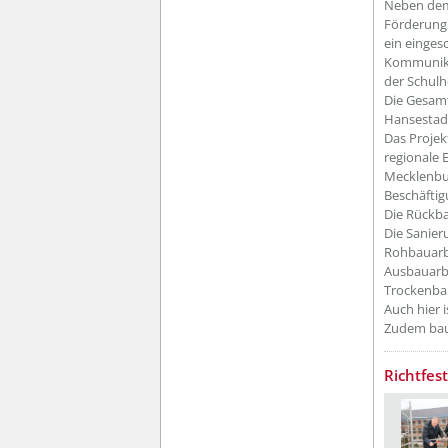
Neben dem
Förderung 
ein einge
Kommunikat
der Schulh
Die Gesamt
Hansestadt
Das Projek
regionale 
Mecklenbu
Beschäftig
Die Rückb
Die Sanieru
Rohbauarbe
Ausbauarbe
Trockenba
Auch hier 
Zudem baut
Richtfes