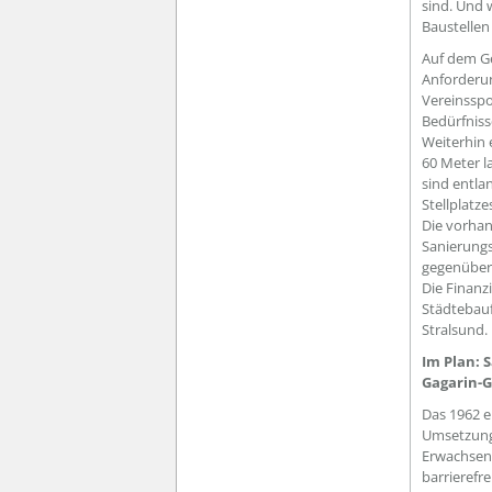
sind. Und 
Baustellen
Auf dem Ge
Anforderun
Vereinsspo
Bedürfnis
Weiterhin 
60 Meter l
sind entla
Stellplatz
Die vorhan
Sanierung
gegenüberl
Die Finanz
Städtebauf
Stralsund.
Im Plan: 
Gagarin-
Das 1962 e
Umsetzung 
Erwachsene
barrierefr