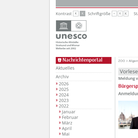
Zur Hauptnavigation
Zum Inhalt
Kontrast
Schriftgröße
St
K
K
K
K
K
Nachrichtenportal
ZOO
Allge
Aktuelles
Vorles
Archiv
Meldung v
2026
Bürgersp
2025
Anmeldun
2024
2023
2022
Januar
Februar
März
April
Mai