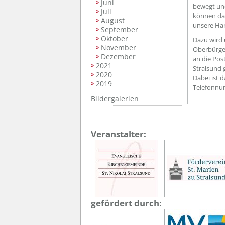
Juni
bewegt und
Juli
können dab
August
unsere Ha
September
Oktober
Dazu wird
November
Oberbürger
Dezember
an die Pos
2021
Stralsund 
2020
Dabei ist d
2019
Telefonnu
Bildergalerien
Veranstalter:
gefördert durch: